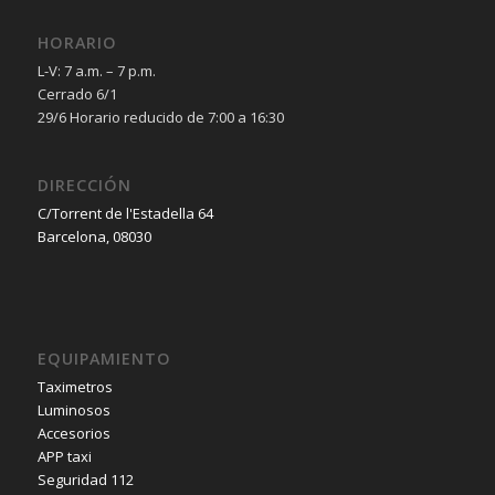
HORARIO
L-V: 7 a.m. – 7 p.m.
Cerrado 6/1
29/6 Horario reducido de 7:00 a 16:30
DIRECCIÓN
C/Torrent de l'Estadella 64
Barcelona, 08030
EQUIPAMIENTO
Taximetros
Luminosos
Accesorios
APP taxi
Seguridad 112