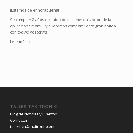
¡Estamos de enhorabuena!
Se cumplen 2 años del inicio de la comercialización de la
aplicación SmartTD y queremos compartir esta gran noticia
con tod@s vosotr@s.
Leer más
TALLER TAXITRONIC
Blog de Noticias y Eventos
Contactar
tallerbcn@taxitronic.com