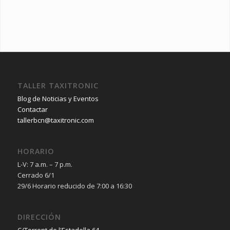
TALLER TAXITRONIC
Blog de Noticias y Eventos
Contactar
tallerbcn@taxitronic.com
HORARIO
L-V: 7 a.m. – 7 p.m.
Cerrado 6/1
29/6 Horario reducido de 7:00 a 16:30
DIRECCIÓN