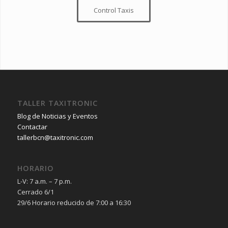
Control Taxis
TALLER TAXITRONIC
Blog de Noticias y Eventos
Contactar
tallerbcn@taxitronic.com
HORARIO
L-V: 7 a.m. – 7 p.m.
Cerrado 6/1
29/6 Horario reducido de 7:00 a 16:30