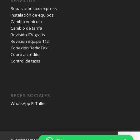
SERVICIOS
Reparación taxi express
Instalación de equipos
Cambio vehículo
Cambio de tarifa
Revisión ITV gratis
Revisión equipo 112
Conexión RadioTaxi
Cobro a crédito
Control de taxis
REDES SOCIALES
WhatsApp El Taller
© Interfacom SAU 2014 |
Política de Privacidad
|
Aviso legal
-
powered