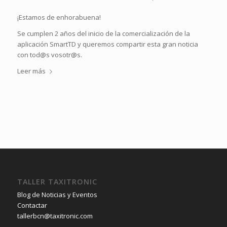
¡Estamos de enhorabuena!
Se cumplen 2 años del inicio de la comercialización de la
aplicación SmartTD y queremos compartir esta gran noticia
con tod@s vosotr@s.
Leer más
TALLER TAXITRONIC
Blog de Noticias y Eventos
Contactar
tallerbcn@taxitronic.com