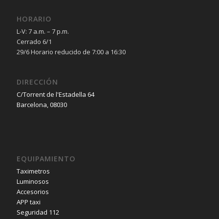
HORARIO
L-V: 7 a.m. – 7 p.m.
Cerrado 6/1
29/6 Horario reducido de 7:00 a 16:30
DIRECCIÓN
C/Torrent de l'Estadella 64
Barcelona, 08030
EQUIPAMIENTO
Taximetros
Luminosos
Accesorios
APP taxi
Seguridad 112